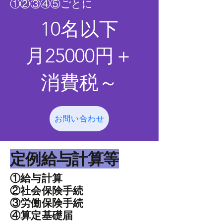
​①②③④⑤ごとに
​10名以下
月
25000円＋
消費税～
お問い合わせ
​定例給与計算等
①給与計算
②社会保険手続
​③労働保険手続
④算定基礎届