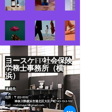
​ヨースケFP社会保険
労務士事務所（横
浜）
連絡先
住所：〒222-0032
神奈川県横浜市港北区大豆戸町143-10-3-102
mail：
roshimaya1@gmail.com